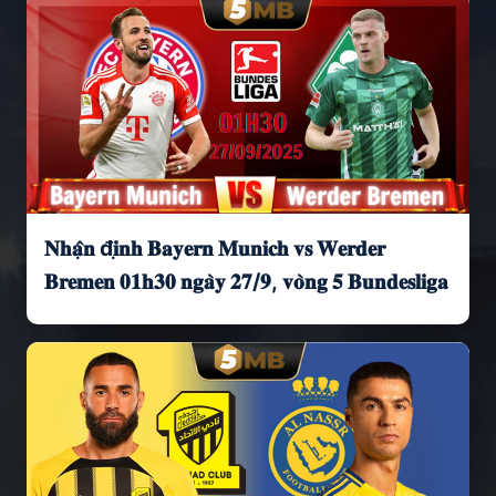
𝐍𝐡𝐚̣̂𝐧 đ𝐢̣𝐧𝐡 𝐁𝐚𝐲𝐞𝐫𝐧 𝐌𝐮𝐧𝐢𝐜𝐡 𝐯𝐬 𝐖𝐞𝐫𝐝𝐞𝐫
𝐁𝐫𝐞𝐦𝐞𝐧 𝟎𝟏𝐡𝟑𝟎 𝐧𝐠𝐚̀𝐲 𝟐𝟕/𝟗, 𝐯𝐨̀𝐧𝐠 𝟓 𝐁𝐮𝐧𝐝𝐞𝐬𝐥𝐢𝐠𝐚