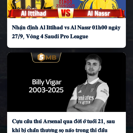
𝐍𝐡𝐚̣̂𝐧 đ𝐢̣𝐧𝐡 𝐀𝐥 𝐈𝐭𝐭𝐢𝐡𝐚𝐝 𝐯𝐬 𝐀𝐥 𝐍𝐚𝐬𝐬𝐫 𝟎𝟏𝐡𝟎𝟎 𝐧𝐠𝐚̀𝐲
𝟐𝟕/𝟗, 𝐕𝐨̀𝐧𝐠 𝟒 𝐒𝐚𝐮𝐝𝐢 𝐏𝐫𝐨 𝐋𝐞𝐚𝐠𝐮𝐞
𝐂𝐮̛̣𝐮 𝐜𝐚̂̀𝐮 𝐭𝐡𝐮̉ 𝐀𝐫𝐬𝐞𝐧𝐚𝐥 𝐪𝐮𝐚 đ𝐨̛̀𝐢 𝐨̛̉ 𝐭𝐮𝐨̂̉𝐢 𝟐𝟏, 𝐬𝐚𝐮
𝐤𝐡𝐢 𝐛𝐢̣ 𝐜𝐡𝐚̂́𝐧 𝐭𝐡𝐮̛𝐨̛𝐧𝐠 𝐬𝐨̣ 𝐧𝐚̃𝐨 𝐭𝐫𝐨𝐧𝐠 𝐭𝐡𝐢 đ𝐚̂́𝐮