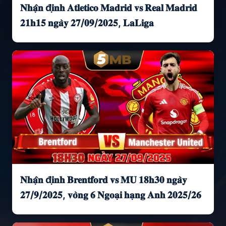
𝐍𝐡𝐚̣̂𝐧 đ𝐢̣𝐧𝐡 𝐀𝐭𝐥𝐞𝐭𝐢𝐜𝐨 𝐌𝐚𝐝𝐫𝐢𝐝 𝐯𝐬 𝐑𝐞𝐚𝐥 𝐌𝐚𝐝𝐫𝐢𝐝
𝟐𝟏𝐡𝟏𝟓 𝐧𝐠𝐚̀𝐲 𝟐𝟕/𝟎𝟗/𝟐𝟎𝟐𝟓, 𝐋𝐚𝐋𝐢𝐠𝐚
𝐍𝐡𝐚̣̂𝐧 đ𝐢̣𝐧𝐡 𝐁𝐫𝐞𝐧𝐭𝐟𝐨𝐫𝐝 𝐯𝐬 𝐌𝐔 𝟏𝟖𝐡𝟑𝟎 𝐧𝐠𝐚̀𝐲
𝟐𝟕/𝟗/𝟐𝟎𝟐𝟓, 𝐯𝐨̀𝐧𝐠 𝟔 𝐍𝐠𝐨𝐚̣𝐢 𝐡𝐚̣𝐧𝐠 𝐀𝐧𝐡 𝟐𝟎𝟐𝟓/𝟐𝟔